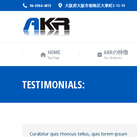
06-6964-4815
大阪府大阪市都島区大東町2-13-19
HOME
AKRの特徴
Top Page
Our Features
HOME
AKRの特徴
Top Page
Our Features
TESTIMONIALS:
Curabitur quis rhoncus tellus, quis lorem ipsum