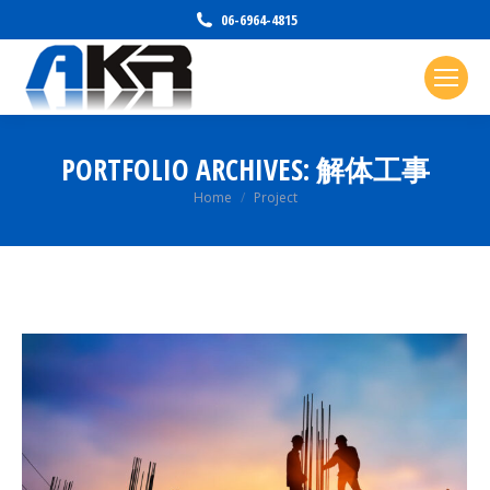
06-6964-4815
PORTFOLIO ARCHIVES:
解体工事
You are here:
Home
Project