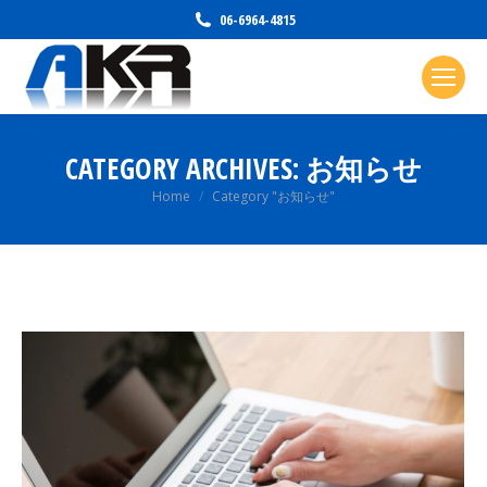
06-6964-4815
CATEGORY ARCHIVES:
お知らせ
You are here:
Home
Category "お知らせ"