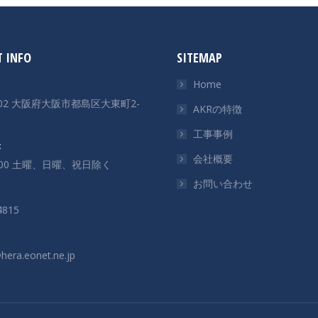
 INFO
SITEMAP
Home
0002 大阪府大阪市都島区大東町2-
AKRの特徴
工事事例
：
会社概要
8:00 土曜、日曜、祝日除く
お問い合わせ
4815
era.eonet.ne.jp